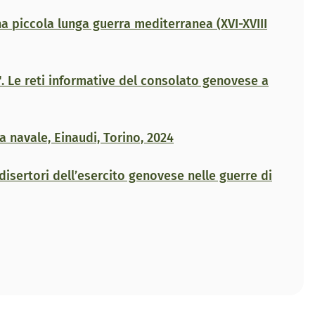
a piccola lunga guerra mediterranea (XVI-XVIII
. Le reti informative del consolato genovese a
ia navale, Einaudi, Torino, 2024
di disertori dell’esercito genovese nelle guerre di