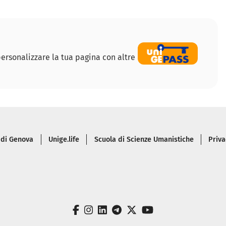
ersonalizzare la tua pagina con altre
 pagina
 di Genova
Unige.life
Scuola di Scienze Umanistiche
Priva
facebook
instagram
linkedin
telegram
twitter
youtube