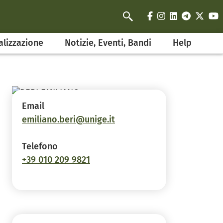
facebook
instagram
linkedin
telegra
twit
y
Cerca
alizzazione
Notizie, Eventi, Bandi
Help
Email
emiliano.beri@unige.it
Telefono
+39 010 209 9821