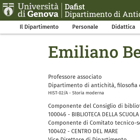
Salta al contenuto principale
Dafist
Dipartimento di Antic
Navigazione principale
Il Dipartimento
Personale
Didattica
Emiliano Be
Professore associato
Dipartimento di antichità, filosofia 
HIST-02/A - Storia moderna
Componente del Consiglio di biblio
100046 - BIBLIOTECA DELLA SCUOLA
Componente di Comitato tecnico-sci
100402 - CENTRO DEL MARE
Vice Direttore di Dipartimento